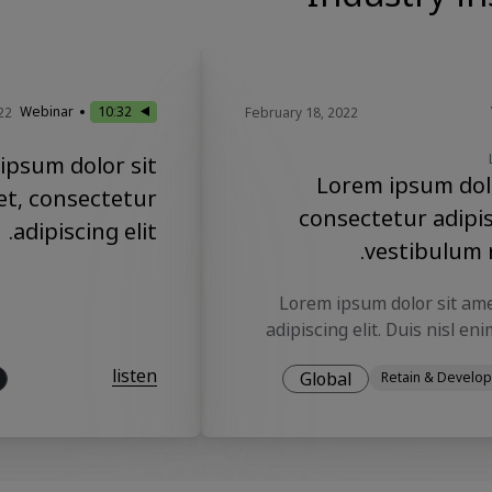
Webinar
10:32
22
February 18, 2022
ipsum dolor sit
Lorem ipsum dolo
t, consectetur
consectetur adipisc
adipiscing elit.
vestibulum 
Lorem ipsum dolor sit ame
adipiscing elit. Duis nisl enim mattis varius
tellus elit in. Faucibus trist
listen
Global
Retain & Develop
odio pulvinar integer. Semper 