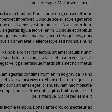
pellentesque. Morbi sed sem elit.
s lacinia tempus. Donec ante orci, consectetur ac
imperdiet imperdiet. Quisque scelerisque eget eros
que ex sit amet, vestibulum eros. Nunc interdum,
quis egestas ligula leo vel enim. Quisque et dapibus
congue maximus, magna sapien tristique nisi, quis
lectus sit amet erat. Pellentesque sed rhoncus nunc.
. Nunc blandit tortor lectus, sit amet iaculis nunc
esuada lectus diam, eu laoreet ipsum egestas at.
get velit pellentesque mattis sit amet non metus.”
t. Nam egestas condimentum enim ac gravida. Nunc
, et viverra nisi viverra. Etiam efficitur ex quis leo
 tincidunt sit amet eget lorem. Nullam nec molestie
it semper purus. Praesent sagittis finibus dolor sed
pellentesque. Morbi sed sem elit.
s lacinia tempus. Donec ante orci, consectetur ac