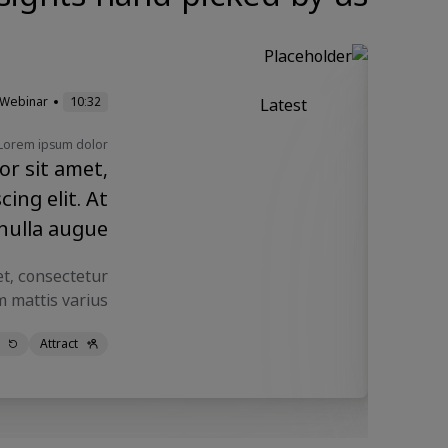
Webinar
10:32
Februa
Latest
Lorem ipsum dolor
L
r sit amet,
ing elit. At
nulla augue.
t, consectetur
ique nec egestas
Attract
Tran
viverra eros, a
nisl. Cursus integer purus.