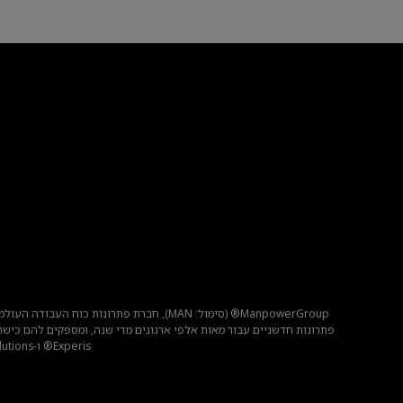
ManpowerGroup® (סימול: MAN), חברת פתר
Experis® ו-Talent Solutions – יוצרת ערך רב יותר עבור מועמדים ולקוחות ב-80 מדינות וטריטוריות, ועשתה זאת במשך 70 שנה.