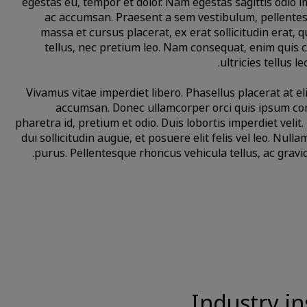
egestas eu, tempor et dolor. Nam egestas sagittis odio 
ac accumsan. Praesent a sem vestibulum, pellentes
massa et cursus placerat, ex erat sollicitudin erat, 
tellus, nec pretium leo. Nam consequat, enim quis 
ultricies tellus 
Vivamus vitae imperdiet libero. Phasellus placerat at el
accumsan. Donec ullamcorper orci quis ipsum com
pharetra id, pretium et odio. Duis lobortis imperdiet vel
dui sollicitudin augue, et posuere elit felis vel leo. Nulla
purus. Pellentesque rhoncus vehicula tellus, ac gravid
Industry in