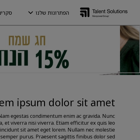
הפתרונות שלנו
סקרים
Lorem ipsum dolor sit amet
Home
em ipsum dolor sit amet
t. Nam egestas condimentum enim ac gravida. Nunc
, et viverra nisi viverra. Etiam efficitur ex quis leo
 tincidunt sit amet eget lorem. Nullam nec molestie
it semper purus. Praesent sagittis finibus dolor sed