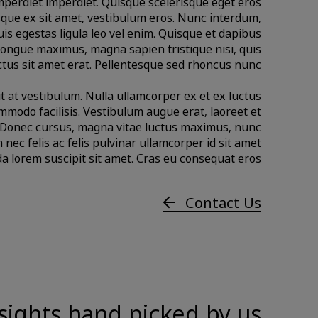
imperdiet imperdiet. Quisque scelerisque eget eros
que ex sit amet, vestibulum eros. Nunc interdum,
quis egestas ligula leo vel enim. Quisque et dapibus
congue maximus, magna sapien tristique nisi, quis
lectus sit amet erat. Pellentesque sed rhoncus nunc.
it at vestibulum. Nulla ullamcorper ex et ex luctus
modo facilisis. Vestibulum augue erat, laoreet et
it. Donec cursus, magna vitae luctus maximus, nunc
m nec felis ac felis pulvinar ullamcorper id sit amet
a lorem suscipit sit amet. Cras eu consequat eros.
Contact Us
sights hand picked by us