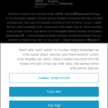
ManpowerGroup® (סימול: MAN), חברת פתרונות כוח העבודה העולמית
המובילה, מסייעת לארגונים להשתנות בעולם העבודה המשתנה במהירות על ידי
מיקור, הערכה, פיתוח וניהול הכישרונות המאפשרים להם לנצח. אנו מפתחים
פתרונות חדשניים עבור מאות אלפי ארגונים מדי שנה, ומספקים להם כישרונות
מיומנים תוך מציאת תעסוקה משמעותית ובת קיימא עבור מיליוני אנשים במגוון
רחב של תעשיות ומיומנויות. משפחת המותגים המומחים שלנו – Manpower®,
Experis® ו-Talent Solutions – יוצרת ערך רב יותר עבור מועמדים ולקוחות
ב-80 מדינות וטריטוריות, ועשתה זאת במשך 70 שנה.
אנו משתמשים בקובצי Cookie כדי לאפשר לאתר שלנו לפעול
כהלכה, להתאים אישית תוכן ומודעות, לספק תכונות מדיה
תנאי שימוש
מדיניות קוקיז
מדיניות פרטיות
חברתית ולנתח את התעבורה באתר. בנוסף, אנו משתפים מידע
אודות השימוש שלך באתר שלנו עם המדיה החברתית ושותפי
הפרסום והניתוח שלנו.
הגדרות קובצי Cookie
עברית
דחה הכול
© 2026 ManpowerGroup All Rights Reserved.
קבל הכל