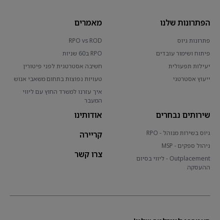
הפתרונות שלנו
מאמרים
פתרונות גיוס
RPO vs ROD
פיתוח ושימור עובדים
RPO ב60 שניות
יעילות תפעולית
חשיבה אסטרטגית לפני פיטורין
ייעוץ אסטרטגי
טעויות נפוצות בתחום משאבי אנוש
איך עזרנו למשרד החוץ עם ליווי
המעבר
שירותים נבחרים
אודותינו
גיוס בשירות מנוהל - RPO
קריירה
ניהול ספקים - MSP
צרו קשר
Outplacement - ליווי בסיום
ההעסקה