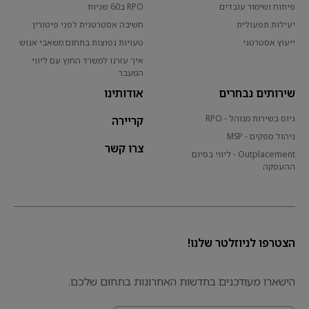
פיתוח ושימור עובדים
RPO ב60 שניות
יעילות תפעולית
חשיבה אסטרטגית לפני פיטורין
ייעוץ אסטרטגי
טעויות נפוצות בתחום משאבי אנוש
איך עזרנו למשרד החוץ עם ליווי
המעבר
שירותים נבחרים
אודותינו
גיוס בשירות מנוהל - RPO
קריירה
ניהול ספקים - MSP
צרו קשר
Outplacement - ליווי בסיום
ההעסקה
הצטרפו לניוזלטר שלנו!
הישארו מעודכנים בחדשות האחרונות בתחום שלכם.