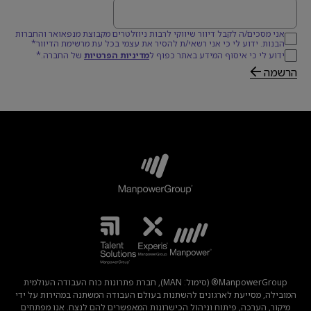
דוא׳׳ל
אני מסכים/ה לקבל דיוור שיווקי לרבות ניוזלטרים מקבוצת מנפאואר והחברות
הבנות. ידוע לי כי אני רשאי/ת להסיר את עצמי בכל עת מרשימת הדיוור*
ידוע לי כי איסוף המידע באתר כפוף ל
מדיניות הפרטיות
של החברה.*
הרשמה
ManpowerGroup® (סימול: MAN), חברת פתרונות כוח העבודה העולמית
המובילה, מסייעת לארגונים להשתנות בעולם העבודה המשתנה במהירות על ידי
מיקור, הערכה, פיתוח וניהול הכישרונות המאפשרים להם לנצח. אנו מפתחים