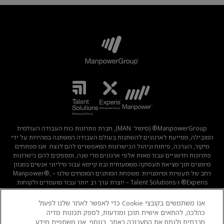
ManpowerGroup® (סימול: MAN), חברת פתרונות כוח העבודה העולמית
המובילה, מסייעת לארגונים להשתנות בעולם העבודה המשתנה במהירות על ידי
מיקור, הערכה, פיתוח וניהול הכישרונות המאפשרים להם לנצח. אנו מפתחים
פתרונות חדשניים עבור מאות אלפי ארגונים מדי שנה, ומספקים להם כישרונות
מיומנים תוך מציאת תעסוקה משמעותית ובת קיימא עבור מיליוני אנשים במגוון
רחב של תעשיות ומיומנויות. משפחת המותגים המומחים שלנו – Manpower®,
Experis® ו-Talent Solutions – יוצרת ערך רב יותר עבור מועמדים ולקוחות
ב-80 מדינות וטריטוריות, ועשתה זאת במשך 70 שנה.
אנו משתמשים בקובצי Cookie כדי לאפשר לאתר שלנו לפעול
כהלכה, להתאים אישית תוכן ומודעות, לספק תכונות מדיה
תנאי שימוש
מדיניות קוקיז
מדיניות פרטיות
חברתית ולנתח את התעבורה באתר. בנוסף, אנו משתפים מידע