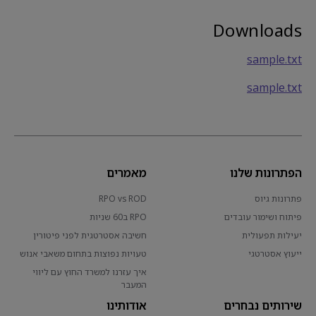
Downloads
sample.txt
sample.txt
הפתרונות שלנו
מאמרים
פתרונות גיוס
RPO vs ROD
פיתוח ושימור עובדים
RPO ב60 שניות
יעילות תפעולית
חשיבה אסטרטגית לפני פיטורין
ייעוץ אסטרטגי
טעויות נפוצות בתחום משאבי אנוש
איך עזרנו למשרד החוץ עם ליווי
המעבר
שירותים נבחרים
אודותינו