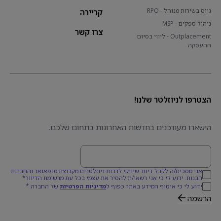
גיוס בשירות מנוהל - RPO
קריירה
ניהול ספקים - MSP
צרו קשר
Outplacement - ליווי בסיום
ההעסקה
הצטרפו לניוזלטר שלנו!
הישארו מעודכנים בחדשות האחרונות בתחום שלכם.
דוא׳׳ל
אני מסכים/ה לקבל דיוור שיווקי לרבות ניוזלטרים מקבוצת מנפאואר והחברות
הבנות. ידוע לי כי אני רשאי/ת להסיר את עצמי בכל עת מרשימת הדיוור*
ידוע לי כי איסוף המידע באתר כפוף ל
מדיניות הפרטיות
של החברה.*
הרשמה