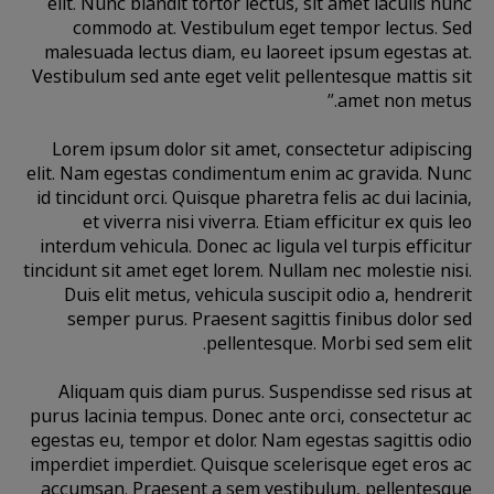
elit. Nunc blandit tortor lectus, sit amet iaculis nunc
commodo at. Vestibulum eget tempor lectus. Sed
malesuada lectus diam, eu laoreet ipsum egestas at.
Vestibulum sed ante eget velit pellentesque mattis sit
amet non metus.”
Lorem ipsum dolor sit amet, consectetur adipiscing
elit. Nam egestas condimentum enim ac gravida. Nunc
id tincidunt orci. Quisque pharetra felis ac dui lacinia,
et viverra nisi viverra. Etiam efficitur ex quis leo
interdum vehicula. Donec ac ligula vel turpis efficitur
tincidunt sit amet eget lorem. Nullam nec molestie nisi.
Duis elit metus, vehicula suscipit odio a, hendrerit
semper purus. Praesent sagittis finibus dolor sed
pellentesque. Morbi sed sem elit.
Aliquam quis diam purus. Suspendisse sed risus at
purus lacinia tempus. Donec ante orci, consectetur ac
egestas eu, tempor et dolor. Nam egestas sagittis odio
imperdiet imperdiet. Quisque scelerisque eget eros ac
accumsan. Praesent a sem vestibulum, pellentesque