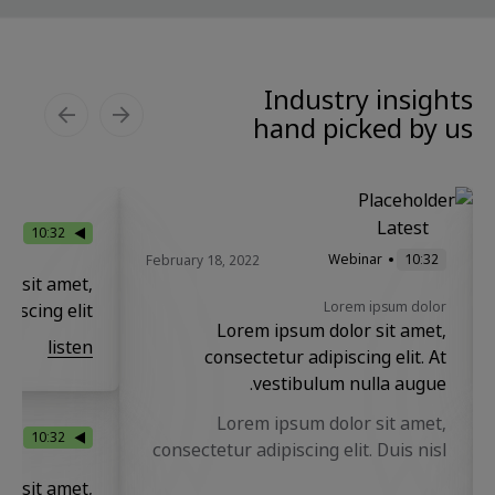
Industry insights
hand picked by us
Latest
ar
10:32
Webinar
10:32
February 18, 2022
r sit amet,
Lorem ipsum dolor
iscing elit.
Lorem ipsum dolor sit amet,
listen
consectetur adipiscing elit. At
vestibulum nulla augue.
Lorem ipsum dolor sit amet,
ar
10:32
consectetur adipiscing elit. Duis nisl
enim mattis varius tellus elit in.
r sit amet,