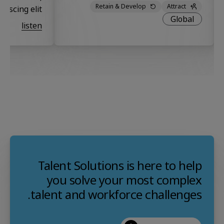
Faucibus tristique nec egestas odio
Retain & Develop
Attract
iscing elit.
pulvinar integer. Semper viverra
Global
listen
eros, a nisl. Cursus integer purus.
Talent Solutions is here to help
you solve your most complex
talent and workforce challenges.