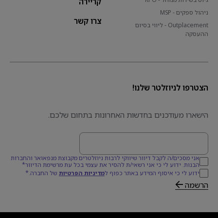
קריירה
ניהול ספקים - MSP
צרו קשר
Outplacement - ליווי בסיום
ההעסקה
הצטרפו לניוזלטר שלנו!
הישארו מעודכנים בחדשות האחרונות בתחום שלכם.
דוא׳׳ל
אני מסכים/ה לקבל דיוור שיווקי לרבות ניוזלטרים מקבוצת מנפאואר והחברות
הבנות. ידוע לי כי אני רשאי/ת להסיר את עצמי בכל עת מרשימת הדיוור*
ידוע לי כי איסוף המידע באתר כפוף ל
מדיניות הפרטיות
של החברה.*
הרשמה