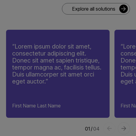
Explore all solutions
“Lorem ipsum dolor sit amet,
“Lore
consectetur adipiscing elit.
conse
Donec sit amet sapien tristique,
Donec
tempor magna ac, facilisis tellus.
tempo
Duis ullamcorper sit amet orci
Duis 
eget auctor.”
eget 
First Name Last Name
First 
1
/
4