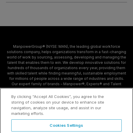
ManpowerGroup® (NYSE: MAN), the leading global workforce
solutions company, helps organizations transform in a fast-changing
world of work by sourcing, assessing, developing and managing the
talent that enables them to win. We develop innovative solutions for
hundreds of thousands of organizations every year, providing them
with skilled talent while finding meaningful, sustainable employment
for millions of people across a wide range of industries and skills.
Our expert family of brands – Manpower®, Experis® and Talent
Solutions – creates substantially more value for candidates and
clients across 80 countries and territories and has done so for 70
By clicking “Accept All Cookies”, you agree to the
years.
storing of cookies on your device to enhance site
navigation, analyze site usage, and assist in our
marketing efforts.
Contact
Sample Page
Cookies Settings