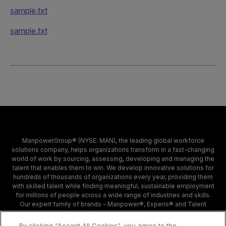
sample.txt
sample.txt
ManpowerGroup® (NYSE: MAN), the leading global workforce
solutions company, helps organizations transform in a fast-changing
world of work by sourcing, assessing, developing and managing the
talent that enables them to win. We develop innovative solutions for
hundreds of thousands of organizations every year, providing them
with skilled talent while finding meaningful, sustainable employment
for millions of people across a wide range of industries and skills.
Our expert family of brands – Manpower®, Experis® and Talent
Solutions – creates substantially more value for candidates and
clients across 80 countries and territories and has done so for 70
By clicking “Accept All Cookies”, you agree to the