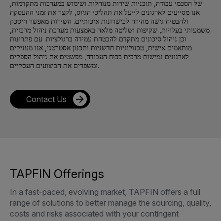
של הסכמי עבודה, תוכניות שירות מנוהלות ושימוש במערכות מתקדמות,
אנו מסייעים לארגונים לייעל את תהליכי הגיוס, לקצר את זמני ההעסקה
ולהבטיח גישה מהירה לכישרונות איכותיים. השירות מאפשר חיסכון
משמעותי בעלויות, שקיפות ושליטה מלאה באמצעות מערכת ניהול מרכזית,
וכן ניהול סיכונים מתקדם להבטחת עמידה ברגולציות. עם פתרונות
מותאמים אישית, טכנולוגיות חדשניות ותכנון אסטרטגי, אנו מעניקים
לארגונים גמישות מרבית בכוח העבודה, מפשטים את ניהול הספקים
ומשפרים את הביצועים העסקיים.
Contact Us
TAPFIN Offerings
In a fast-paced, evolving market, TAPFIN offers a full
range of solutions to better manage the sourcing, quality,
costs and risks associated with your contingent