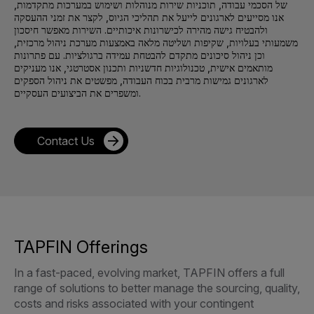
של הסכמי עבודה, תוכניות שירות מנוהלות ושימוש במערכות מתקדמות,
אנו מסייעים לארגונים לייעל את תהליכי הגיוס, לקצר את זמני ההעסקה
ולהבטיח גישה מהירה לכישרונות איכותיים. השירות מאפשר חיסכון
משמעותי בעלויות, שקיפות ושליטה מלאה באמצעות מערכת ניהול מרכזית,
וכן ניהול סיכונים מתקדם להבטחת עמידה ברגולציות. עם פתרונות
מותאמים אישית, טכנולוגיות חדשניות ותכנון אסטרטגי, אנו מעניקים
לארגונים גמישות מרבית בכוח העבודה, מפשטים את ניהול הספקים
ומשפרים את הביצועים העסקיים.
Contact Us
TAPFIN Offerings
In a fast-paced, evolving market, TAPFIN offers a full
range of solutions to better manage the sourcing, quality,
costs and risks associated with your contingent