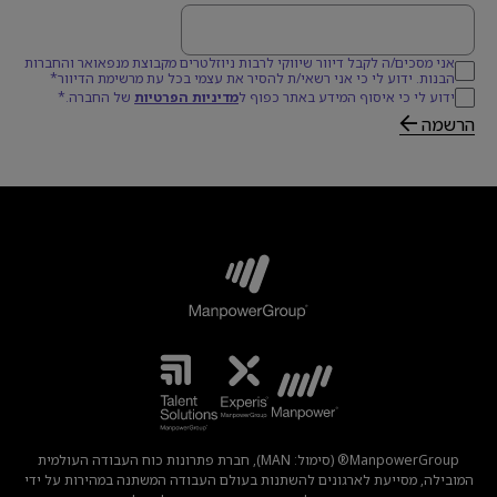
דוא׳׳ל
אני מסכים/ה לקבל דיוור שיווקי לרבות ניוזלטרים מקבוצת מנפאואר והחברות
הבנות. ידוע לי כי אני רשאי/ת להסיר את עצמי בכל עת מרשימת הדיוור*
ידוע לי כי איסוף המידע באתר כפוף ל
מדיניות הפרטיות
של החברה.*
הרשמה
ManpowerGroup® (סימול: MAN), חברת פתרונות כוח העבודה העולמית
המובילה, מסייעת לארגונים להשתנות בעולם העבודה המשתנה במהירות על ידי