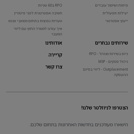
פיתוח ושימור עובדים
RPO ב60 שניות
יעילות תפעולית
חשיבה אסטרטגית לפני פיטורין
ייעוץ אסטרטגי
טעויות נפוצות בתחום משאבי אנוש
איך עזרנו למשרד החוץ עם ליווי
המעבר
שירותים נבחרים
אודותינו
גיוס בשירות מנוהל - RPO
קריירה
ניהול ספקים - MSP
צרו קשר
Outplacement - ליווי בסיום
ההעסקה
הצטרפו לניוזלטר שלנו!
הישארו מעודכנים בחדשות האחרונות בתחום שלכם.