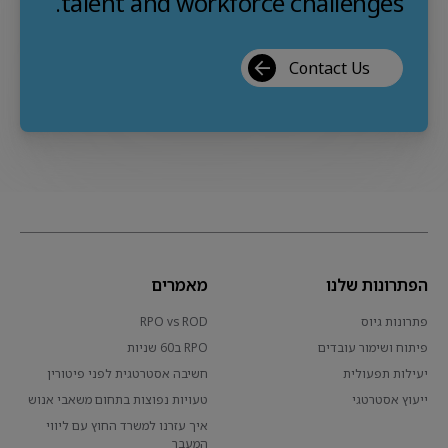
talent and workforce challenges.
Contact Us
הפתרונות שלנו
מאמרים
פתרונות גיוס
RPO vs ROD
פיתוח ושימור עובדים
RPO ב60 שניות
יעילות תפעולית
חשיבה אסטרטגית לפני פיטורין
ייעוץ אסטרטגי
טעויות נפוצות בתחום משאבי אנוש
איך עזרנו למשרד החוץ עם ליווי
המעבר