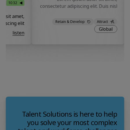
ar
10:32
consectetur adipiscing elit. Duis nisl
enim mattis varius tellus elit in.
r sit amet,
Faucibus tristique nec egestas odio
Retain & Develop
Attract
iscing elit.
pulvinar integer. Semper viverra
Global
listen
eros, a nisl. Cursus integer purus.
Talent Solutions is here to help
you solve your most complex