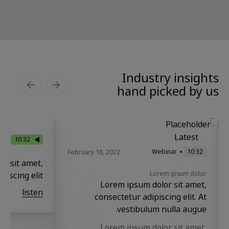
Industry insights
hand picked by us
Latest
ar
10:32
Webinar
10:32
February 18, 2022
r sit amet,
Lorem ipsum dolor
iscing elit.
Lorem ipsum dolor sit amet,
listen
consectetur adipiscing elit. At
vestibulum nulla augue.
Lorem ipsum dolor sit amet,