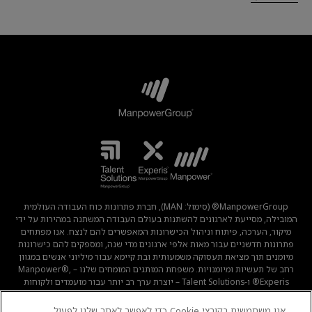
ManpowerGroup® (סימול: MAN), חברת פתרונות כוח העבודה העולמית
המובילה, מסייעת לארגונים להשתנות בעולם העבודה המשתנה במהירות על ידי
מיקור, הערכה, פיתוח וניהול הכישרונות המאפשרים להם לנצח. אנו מפתחים
פתרונות חדשניים עבור מאות אלפי ארגונים מדי שנה, ומספקים להם כישרונות
מיומנים תוך מציאת תעסוקה משמעותית ובת קיימא עבור מיליוני אנשים במגוון
רחב של תעשיות ומיומנויות. משפחת המותגים המומחים שלנו – Manpower®,
Experis® ו-Talent Solutions – יוצרת ערך רב יותר עבור מועמדים ולקוחות
ב-80 מדינות וטריטוריות, ועשתה זאת במשך 70 שנה.
אנו משתמשים בקובצי Cookie כדי לאפשר לאתר שלנו לפעול